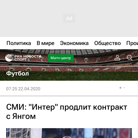
Политика
В мире
Экономика
Общество
Про
Матч-центр
Футбол
07:25 22.04.2020
СМИ: "Интер" продлит контракт
с Янгом