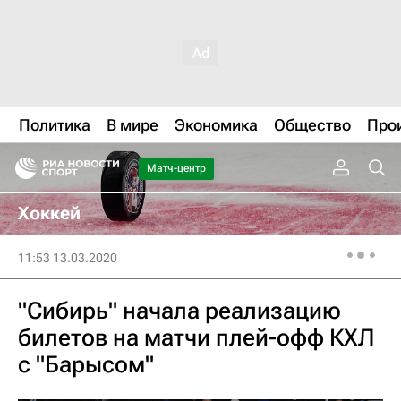
Политика
В мире
Экономика
Общество
Про
Матч-центр
Хоккей
11:53 13.03.2020
"Сибирь" начала реализацию
билетов на матчи плей-офф КХЛ
с "Барысом"