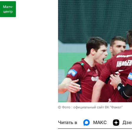
Матч-
центр
© Фото : официальный сайт ВК "Факел"
Читать в
МАКС
Дзе