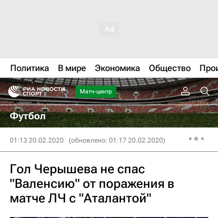
Политика
В мире
Экономика
Общество
Про
Матч-центр
Футбол
01:13 20.02.2020
(обновлено: 01:17 20.02.2020)
Гол Черышева не спас
"Валенсию" от поражения в
матче ЛЧ с "Аталантой"