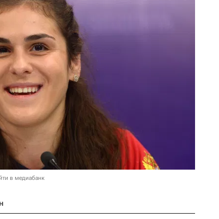
йти в медиабанк
н