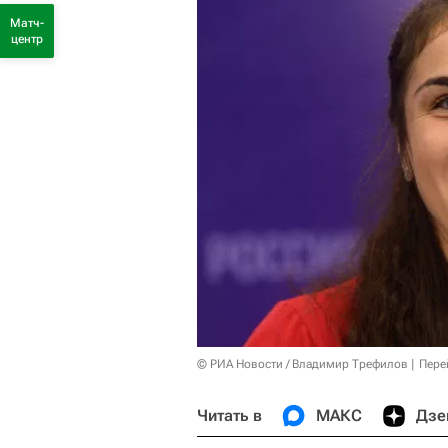
Матч-
центр
© РИА Новости / Владимир Трефилов
Пере
Читать в
МАКС
Дзе