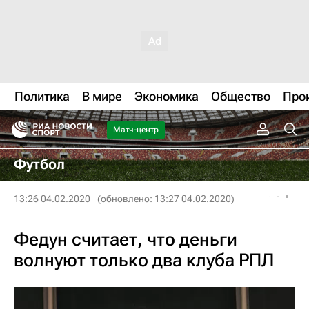
Политика
В мире
Экономика
Общество
Про
Матч-центр
Футбол
13:26 04.02.2020
(обновлено: 13:27 04.02.2020)
Федун считает, что деньги
волнуют только два клуба РПЛ