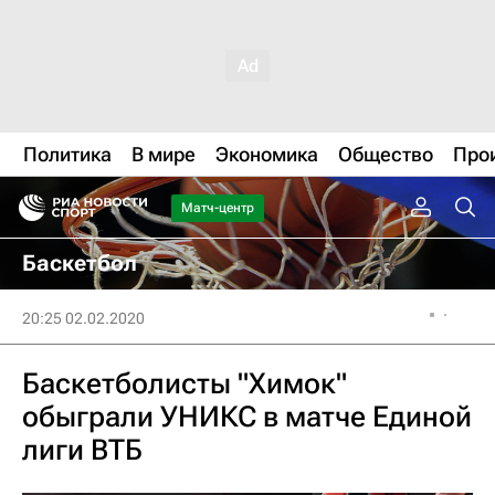
Политика
В мире
Экономика
Общество
Про
Матч-центр
Баскетбол
20:25 02.02.2020
Баскетболисты "Химок"
обыграли УНИКС в матче Единой
лиги ВТБ