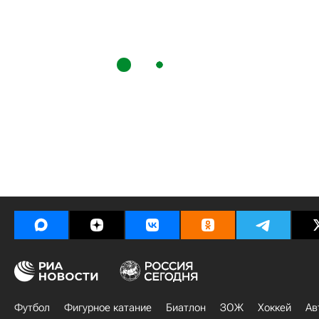
Футбол
Фигурное катание
Биатлон
ЗОЖ
Хоккей
Ав