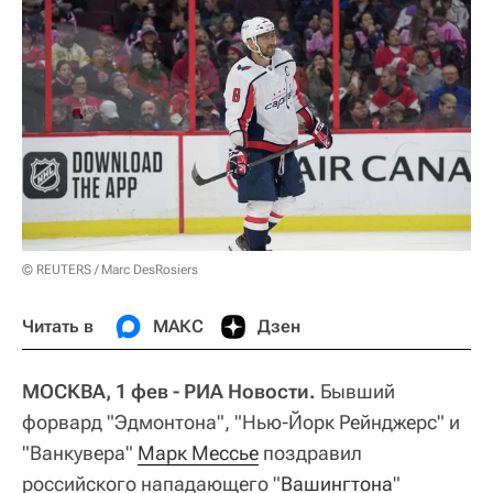
© REUTERS / Marc DesRosiers
Читать в
МАКС
Дзен
МОСКВА, 1 фев - РИА Новости.
Бывший
форвард "Эдмонтона", "Нью-Йорк Рейнджерс" и
"Ванкувера"
Марк Мессье
поздравил
российского нападающего "
Вашингтона
"