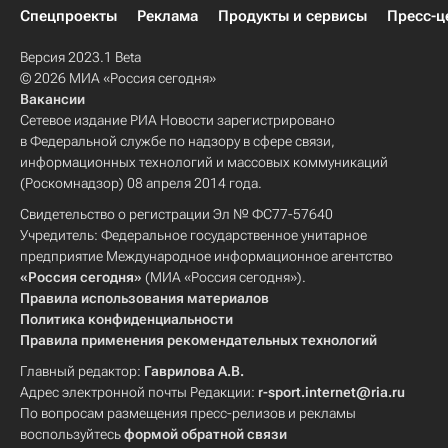
Спецпроекты
Реклама
Продукты и сервисы
Пресс-ц
Версия 2023.1 Beta
© 2026 МИА «Россия сегодня»
Вакансии
Сетевое издание РИА Новости зарегистрировано
в Федеральной службе по надзору в сфере связи,
информационных технологий и массовых коммуникаций
(Роскомнадзор) 08 апреля 2014 года.
Свидетельство о регистрации Эл № ФС77-57640
Учредитель: Федеральное государственное унитарное
предприятие Международное информационное агентство
«Россия сегодня»
(МИА «Россия сегодня»).
Правила использования материалов
Политика конфиденциальности
Правила применения рекомендательных технологий
Главный редактор:
Гаврилова А.В.
Адрес электронной почты Редакции:
r-sport.internet@ria.ru
По вопросам размещения пресс-релизов и рекламы
воспользуйтесь
формой обратной связи