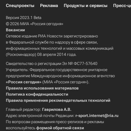
Спецпроекты
Реклама
Продукты и сервисы
Пресс-ц
Версия 2023.1 Beta
© 2026 МИА «Россия сегодня»
Вакансии
Сетевое издание РИА Новости зарегистрировано
в Федеральной службе по надзору в сфере связи,
информационных технологий и массовых коммуникаций
(Роскомнадзор) 08 апреля 2014 года.
Свидетельство о регистрации Эл № ФС77-57640
Учредитель: Федеральное государственное унитарное
предприятие Международное информационное агентство
«Россия сегодня»
(МИА «Россия сегодня»).
Правила использования материалов
Политика конфиденциальности
Правила применения рекомендательных технологий
Главный редактор:
Гаврилова А.В.
Адрес электронной почты Редакции:
r-sport.internet@ria.ru
По вопросам размещения пресс-релизов и рекламы
воспользуйтесь
формой обратной связи