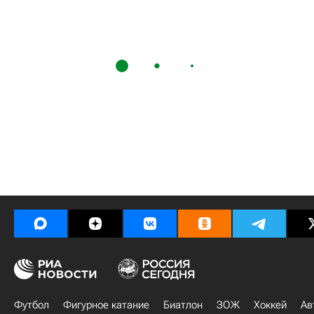
Футбол
Фигурное катание
Биатлон
ЗОЖ
Хоккей
Ав