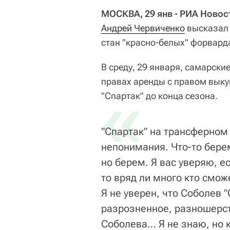
МОСКВА, 29 янв - РИА Новос
Андрей Червиченко
высказал 
стан "красно-белых" форвар
В среду, 29 января, самарски
правах аренды с правом вык
«
"Спартак" до конца сезона.
"Спартак" на трансферном
непонимания. Что-то бере
но берем. Я вас уверяю, е
то вряд ли много кто смож
Я не уверен, что Соболев "
разрозненное, разношерст
Соболева… Я не знаю, но 