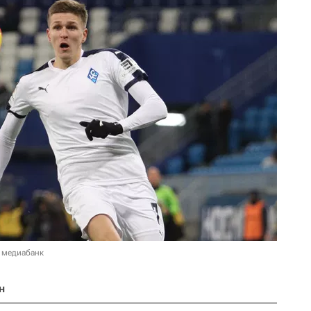
 медиабанк
н