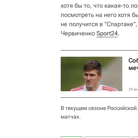
хотя бы то, что какая-то л
посмотреть на него хотя б
не получится в "Спартаке",
Червиченко
Sport24
.
Со
ме
29 ян
В текущем сезоне Российской 
матчах.