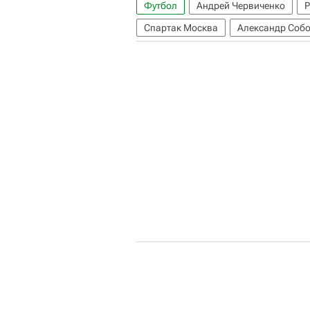
Футбол
Андрей Червиченко
Р
Спартак Москва
Александр Соб