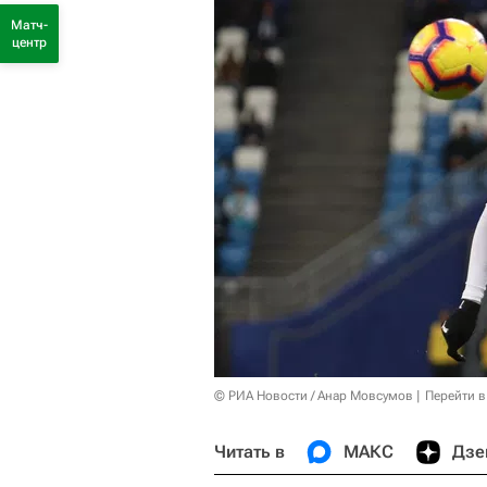
Матч-
центр
© РИА Новости / Анар Мовсумов
Перейти в
Читать в
МАКС
Дзе