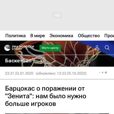
Политика
В мире
Экономика
Общество
Про
Матч-центр
Баскетбол
23:31 23.01.2020
(обновлено: 12:23 25.10.2022)
Барцокас о поражении от
"Зенита": нам было нужно
больше игроков