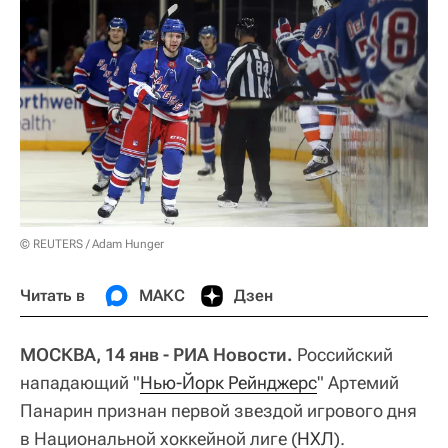
© REUTERS / Adam Hunger
Читать в
МАКС
Дзен
МОСКВА, 14 янв - РИА Новости.
Российский
нападающий "
Нью-Йорк Рейнджерс
" Артемий
Панарин признан первой звездой игрового дня
в Национальной хоккейной лиге (
НХЛ
).