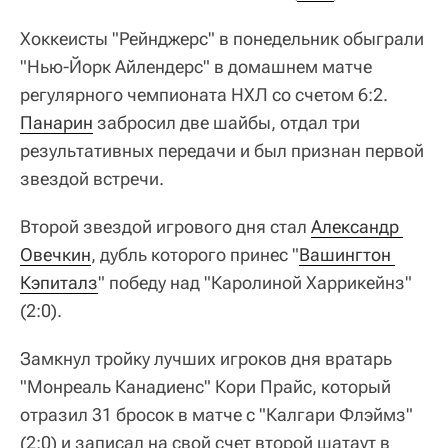
Хоккеисты "Рейнджерс" в понедельник обыграли
"Нью-Йорк Айлендерс" в домашнем матче
регулярного чемпионата НХЛ со счетом 6:2.
Панарин
забросил две шайбы, отдал три
результативных передачи и был признан первой
звездой встречи.
Второй звездой игрового дня стал
Александр 
Овечкин
, дубль которого принес "
Вашингтон 
Кэпиталз
" победу над "Каролиной Харрикейнз"
(2:0).
Замкнул тройку лучших игроков дня вратарь
"Монреаль Канадиенс" Кори Прайс, который
отразил 31 бросок в матче с "Калгари Флэймз"
(2:0) и записал на свой счет второй шатаут в