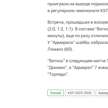
проиграли на выезде подмос
в регулярном чемпионате КХЛ
Встреча, прошедшая в воскре
(2:0, 1:2, 1:1). В составе "Ви
минуты), еще по разу отличил
У "Адмирала" шайбы забросил
Ломако (60).
"Витязь" в следующем матче 
"Динамо", а "Адмирал" 7 янва
"Торпедо".
Хоккей
КХЛ 2025-2026
Адми