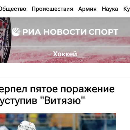
Общество
Происшествия
Армия
Наука
Ку
Хоккей
ерпел пятое поражение
 уступив "Витязю"