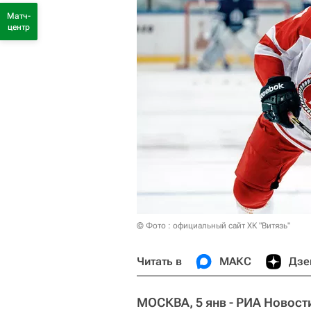
Матч-
центр
© Фото : официальный сайт ХК "Витязь"
Читать в
МАКС
Дзе
МОСКВА, 5 янв - РИА Новост