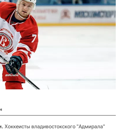
н
и.
Хоккеисты владивостокского "Адмирала"