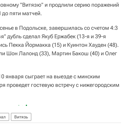
ковному "Витязю" и продлили серию поражений
 до пяти матчей.
сенье в Подольске, завершилась со счетом 4:3
тязя" дубль сделал Якуб Ержабек (13-я и 39-я
ись Пекка Йормакка (15) и Куинтон Хауден (48).
и Шон Лалонд (33), Мартин Бакош (40) и Олег
10 января сыграет на выезде с минским
ря проведет гостевую встречу с нижегородским
рал
Витязь