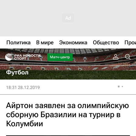
Политика
В мире
Экономика
Общество
Про
Матч-центр
Футбол
18:31 28.12.2019
Айртон заявлен за олимпийскую
сборную Бразилии на турнир в
Колумбии