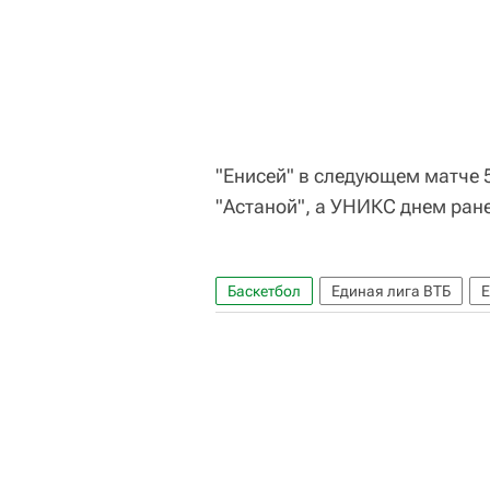
"Енисей" в следующем матче 5
"Астаной", а УНИКС днем ране
Баскетбол
Единая лига ВТБ
Е