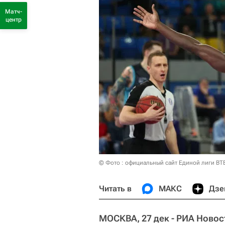
Матч-
центр
© Фото : официальный сайт Единой лиги ВТ
Читать в
МАКС
Дзе
МОСКВА, 27 дек - РИА Новос