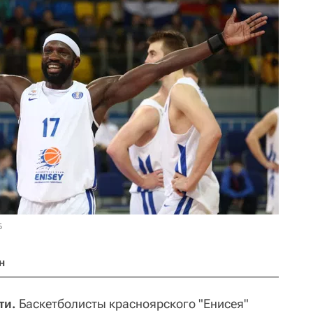
Б
н
ти.
Баскетболисты красноярского "Енисея"