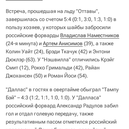
Встреча, прошедшая на льду "Оттавы",
завершилась со счетом 5:4 (0:1, 3:0, 1:3, 1:0) в
пользу хозяев, у которых шайбы забросили
российские форварды
Владислав Наместников
(24-я минута) и
Артем Анисимов
(39), а также
Колин Уайт (24), Брэди Ткачук (42) и Энтони
Дюклэр (63). У "Нэшвилла" отличились Крэйг
Смит (12), Рокко Гримальди (42), Райан
Джохансен (50) и Роман Йоси (54).
"Даллас" в гостях в овертайме обыграл "Тампу
Бэй" – 4:3 (1:2, 1:1, 1:0, 1:0). У "Далласа"
российский форвард Александр Радулов забил
гол и отдал голевую передачу, также
результативным пасом отметился российский