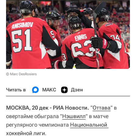
© Marc DesRosiers
Читать в
МАКС
Дзен
МОСКВА, 20 дек - РИА Новости.
"
Оттава
" в
овертайме обыграла "
Нэшвилл
" в матче
регулярного чемпионата
Национальной 
хоккейной лиги
.