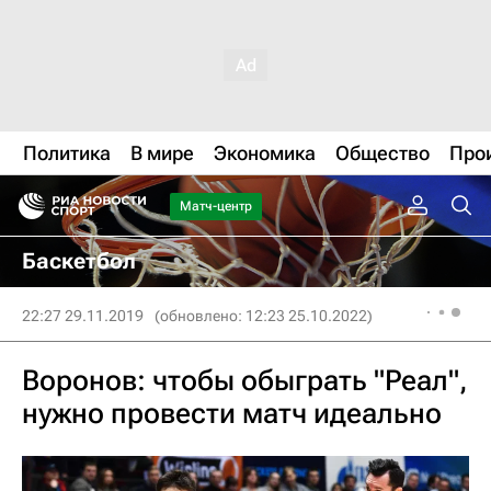
Политика
В мире
Экономика
Общество
Про
Матч-центр
Баскетбол
22:27 29.11.2019
(обновлено: 12:23 25.10.2022)
Воронов: чтобы обыграть "Реал",
нужно провести матч идеально