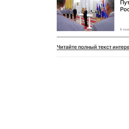
Пу
Ро
6 ноя
Читайте полный текст интер