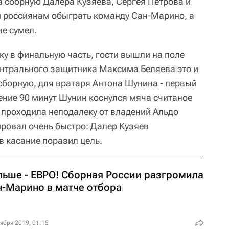
 сборную Далера Кузяева, Сергея Петрова и
 россиянам обыграть команду Сан-Марино, а
не сумел.
ку в финальную часть, гости вышли на поле
нтрального защитника Максима Беляева это и
сборную, для вратаря Антона Шунина - первый
чение 90 минут Шунин коснулся мяча считаное
, проходила неподалеку от владений Альдо
ровал очень быстро: Далер Кузяев
в касание поразил цель.
льше - ЕВРО! Сборная России разгромила
н-Марино в матче отбора
ября 2019, 01:15