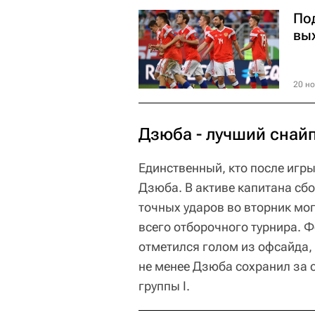
По
вы
20 но
Дзюба - лучший снай
Единственный, кто после игры
Дзюба. В активе капитана сбо
точных ударов во вторник мо
всего отборочного турнира. 
отметился голом из офсайда, н
не менее Дзюба сохранил за 
группы I.