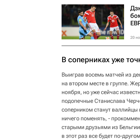
Дз
бо
ЕВ
20 но
В соперниках уже точ
Выиграв восемь матчей из де
на втором месте в группе. Же
ноября, но уже сейчас извест
подопечные Станислава Черче
соперником станут валлийцы 
ничего поменять, - прокоммен
старыми друзьями из Бельгии 
в этот раз все будет по-другом