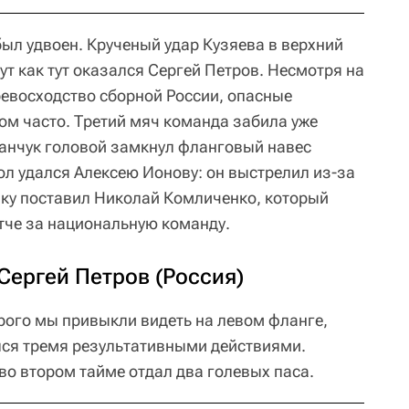
был удвоен. Крученый удар Кузяева в верхний
тут как тут оказался Сергей Петров. Несмотря на
ревосходство сборной России, опасные
м часто. Третий мяч команда забила уже
анчук головой замкнул фланговый навес
л удался Алексею Ионову: он выстрелил из-за
чку поставил Николай Комличенко, который
тче за национальную команду.
Сергей Петров (Россия)
рого мы привыкли видеть на левом фланге,
лся тремя результативными действиями.
во втором тайме отдал два голевых паса.