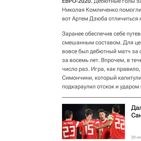
ЕВРО-2020.
Дебютные голы за
Николая Комличенко помогли
вот Артем Дзюба отличиться 
Заранее обеспечив себе путев
смешанным составом. Для це
вовсе был дебютный матч за 
за восемь лет. Впрочем, в те
число раз. Игра, как правило
Симончини, который капитули
подкараулил отскок и ударом 
Да
Са
20 но