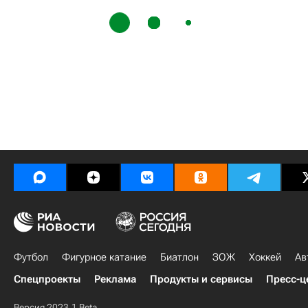
Футбол
Фигурное катание
Биатлон
ЗОЖ
Хоккей
Ав
Спецпроекты
Реклама
Продукты и сервисы
Пресс-ц
Версия 2023.1 Beta