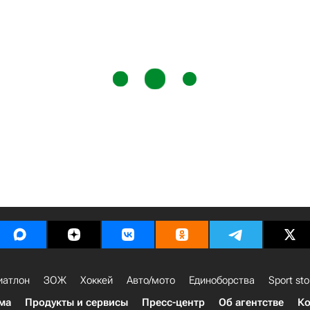
иатлон
ЗОЖ
Хоккей
Авто/мото
Единоборства
Sport sto
ма
Продукты и сервисы
Пресс-центр
Об агентстве
Ко