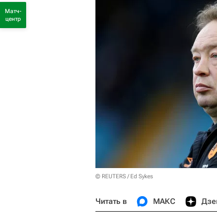
Матч-
центр
© REUTERS / Ed Sykes
Читать в
МАКС
Дзе