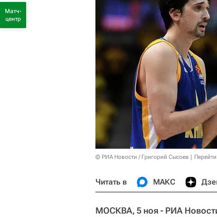
Матч-
центр
© РИА Новости / Григорий Сысоев
Перейти
Читать в
МАКС
Дзе
МОСКВА, 5 ноя - РИА Новост