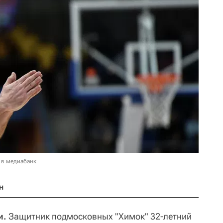
 в медиабанк
н
и.
Защитник подмосковных "Химок" 32-летний