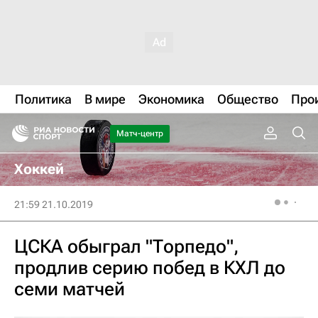
Политика
В мире
Экономика
Общество
Про
Матч-центр
Хоккей
21:59 21.10.2019
ЦСКА обыграл "Торпедо",
продлив серию побед в КХЛ до
семи матчей