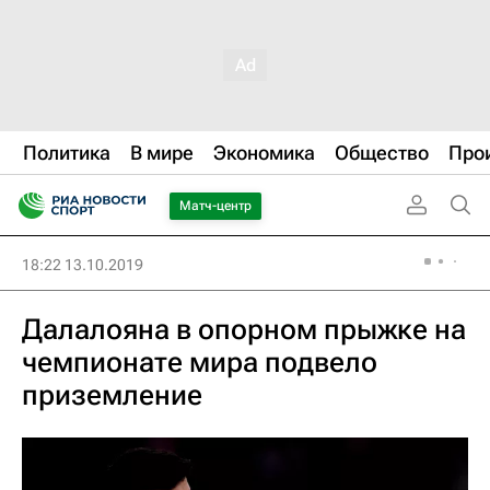
Политика
В мире
Экономика
Общество
Про
Матч-центр
18:22 13.10.2019
Далалояна в опорном прыжке на
чемпионате мира подвело
приземление