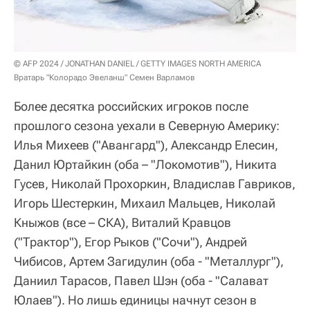
© AFP 2024 / JONATHAN DANIEL / GETTY IMAGES NORTH AMERICA
Вратарь "Колорадо Эвеланш" Семен Варламов
Более десятка российских игроков после
прошлого сезона уехали в Северную Америку:
Илья Михеев ("Авангард"), Александр Елесин,
Данил Юртайкин (оба – "Локомотив"), Никита
Гусев, Николай Прохоркин, Владислав Гавриков,
Игорь Шестеркин, Михаил Мальцев, Николай
Кныжов (все – СКА), Виталий Кравцов
("Трактор"), Егор Рыков ("Сочи"), Андрей
Чибисов, Артем Загидулин (оба - "Металлург"),
Даниил Тарасов, Павел Шэн (оба - "Салават
Юлаев"). Но лишь единицы начнут сезон в