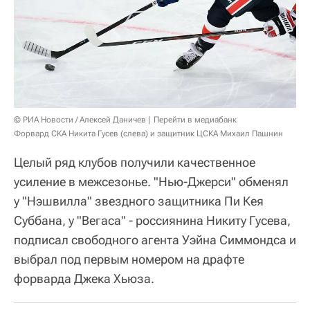
© РИА Новости / Алексей Даничев
Перейти в медиабанк
Форвард СКА Никита Гусев (слева) и защитник ЦСКА Михаил Пашнин
Целый ряд клубов получили качественное
усиление в межсезонье. "Нью-Джерси" обменял
у "Нэшвилла" звездного защитника Пи Кея
Суббана, у "Вегаса" - россиянина Никиту Гусева,
подписал свободного агента Уэйна Симмондса и
выбрал под первым номером на драфте
форварда Джека Хьюза.