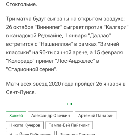
Стокгольме.
Три матча будут сыграны на открытом воздухе:
26 октября "Виннипег" сыграет против "Калгари"
в канадской Реджайне, 1 января "Даллас"
встретится с "Нэшвиллом" в рамках "Зимней
классики" на 90-тысячной арене, а 15 февраля
"Колорадо" примет "Лос-Анджелес" в
"Стадионной серии".
Матч всех звезд 2020 года пройдет 26 января в
Сент-Луисе.
Хоккей
Александр Овечкин
Артемий Панарин
Никита Кучеров
Тампа-Бэй Лайтнинг
Нью-Йорк Рейнджерс
Флорида Пантерз