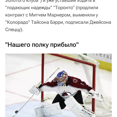
золотого клуба") и уже уставший ходить в
"подающих надежды" "Торонто" (продлили
контракт с Митчем Марнером, выменяли у
"Колорадо" Тайсона Бэрри, подписали Джейсона
Спеццу).
"Нашего полку прибыло"