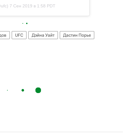
ufc)
7 Сен 2019 в 1:58 PDT
дов
UFC
Дэйна Уайт
Дастин Порье