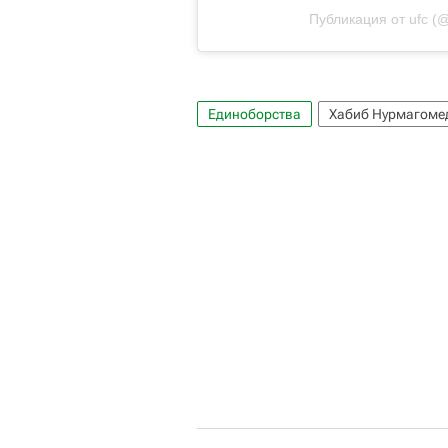
Публикация от ufc (@
Единоборства
Хабиб Нурмагоме