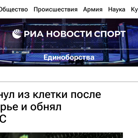
Общество
Происшествия
Армия
Наука
Ку
Единоборства
ул из клетки после
рье и обнял
FC