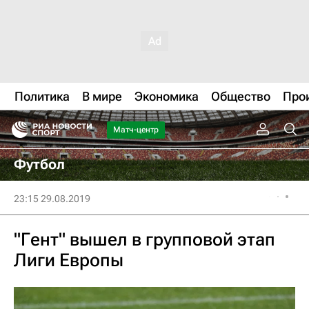
Политика
В мире
Экономика
Общество
Про
Матч-центр
Футбол
23:15 29.08.2019
"Гент" вышел в групповой этап
Лиги Европы