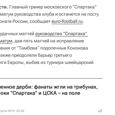
сти.
Главный тренер московского "Спартака"
атум руководства клуба и останется на посту
онате России, сообщает
euro-football.ru
.
еудачных матчей
руководство "Спартака" 
иматум
, дав пять матчей на исправление
ажения от "Тамбова" подопечные Кононова
также преодолели барьер третьего
иги Европы, выбив из турнира швейцарский
енное дерби: фанаты жгли на трибунах,
оки "Спартака" и ЦСКА – на поле
густа 2019, 23:02