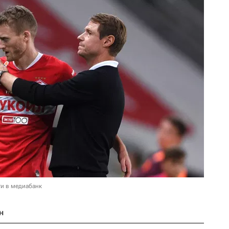
и в медиабанк
н