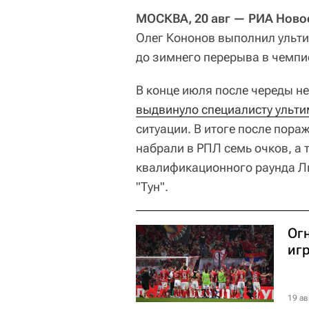
МОСКВА, 20 авг — РИА Ново
Олег Кононов выполнил ультим
до зимнего перерыва в чемпи
В конце июля после череды н
выдвинуло специалисту ульт
ситуации. В итоге после пор
набрали в РПЛ семь очков, а 
квалификационного раунда Л
"Тун".
Огн
игр
19 ав