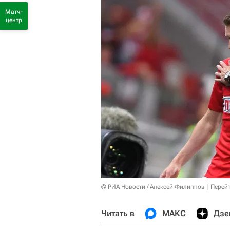
Матч-
центр
© РИА Новости / Алексей Филиппов
Перейт
Читать в
МАКС
Дзе