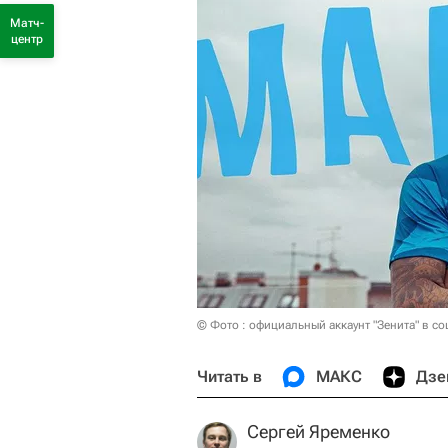
Матч-
центр
© Фото : официальный аккаунт "Зенита" в со
Читать в
МАКС
Дзе
Сергей Яременко