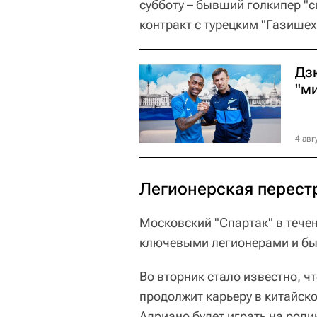
субботу – бывший голкипер "
контракт с турецким "Газишех
Дз
"м
4 авг
Легионерская перест
Московский "Спартак" в тече
ключевыми легионерами и бы
Во вторник стало известно, 
продолжит карьеру в китайско
Адриано будет играть на роди