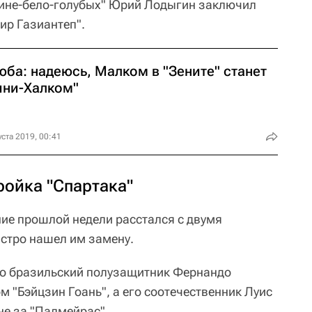
сине-бело-голубых" Юрий Лодыгин заключил
ир Газиантеп".
юба: надеюсь, Малком в "Зените" станет
ини-Халком"
уста 2019, 00:41
ройка "Спартака"
ние прошлой недели расстался с двумя
стро нашел им замену.
что бразильский полузащитник Фернандо
м "Бэйцзин Гоань", а его соотечественник Луис
не за "Палмейрас".