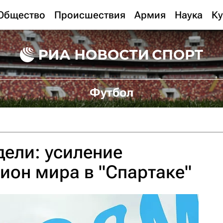
Общество
Происшествия
Армия
Наука
Ку
Футбол
ели: усиление
пион мира в "Спартаке"