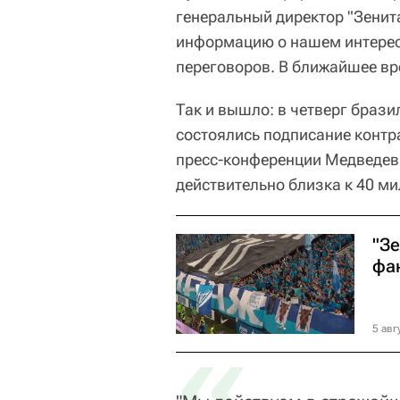
генеральный директор "Зенит
информацию о нашем интересе
переговоров. В ближайшее вре
Так и вышло: в четверг брази
состоялись подписание контр
пресс-конференции Медведев 
действительно близка к 40 м
"З
фа
«
5 авг