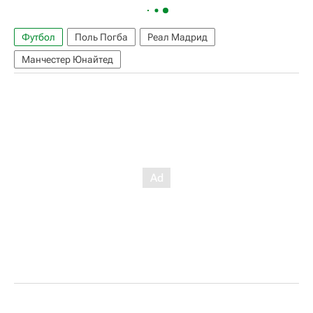
Футбол
Поль Погба
Реал Мадрид
Манчестер Юнайтед