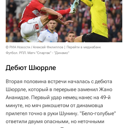
© РИА Новости / Алексей Филиппов
Перейти в медиабанк
Футбол. РПЛ. Матч "Спартак" - "Динамо"
Дебют Шюррле
Вторая половина встречи началась с дебюта
Шюррле, который в перерыве заменил Жано
Ананидзе. Первый удар немец нанес на 49-й
минуте, но мяч рикошетом от динамовца
прилетел точно в руки Шунину. "Бело-голубые"
ответили двумя опасными, но неточными