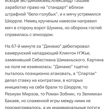
Вскоре экс-динамовец Александр Ташаев
заработал право на "стандарт" вблизи
штрафной "бело-голубых", и к мячу устремился
Шюррле. Немец крученым навесом направил
мяч в сторону ворот Шунина, но оборона гостей
справилась с эпизодом.
На 67-й минуте за "Динамо" дебютировал
камерунский нападающий Клинтон Н'Жье,
заменивший Себастиана Шиманьского. Картина
на поле не изменилась: "Динамо" тщетно
пыталось позиционно атаковать, а "Спартак"
делал ставку на контратаки, в которых
инициативу на себя брали то Шюррле, то
Резиуан Мирзов, то Роман Зобнин, то Зелимхан
Бакаев, но слаженной игры между ними не
просматривалось, а их индивидуальные потуги