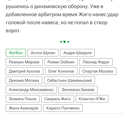
рушились о динамовскую оборону. Уже в
добавленное арбитром время Жиго нанес удар
головой после навеса, но не попал в створ
ворот.
Футбол
Антон Шунин
Андре Шюррле
Резиуан Мирзов
Роман Зобнин
Леонид Федун
Дмитрий Хохлов
Олег Кононов
Спартак Москва
Динамо Москва
Себастьян Шиманьский
Александр Максименко
Зелимхан Бакаев
Эсекель Понсе
Самуэль Жиго
Клинтон Н'Жи
Жано Ананидзе
Кирилл Панченко