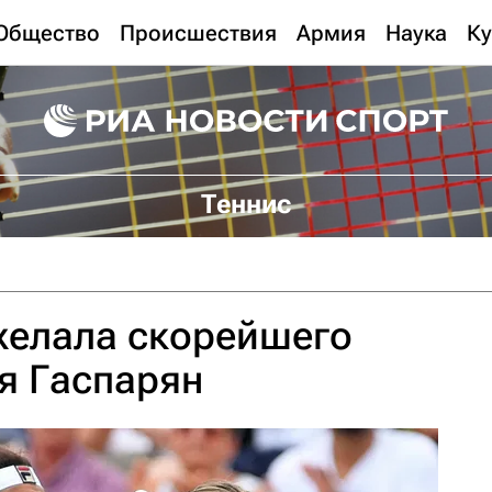
Общество
Происшествия
Армия
Наука
Ку
Теннис
желала скорейшего
я Гаспарян