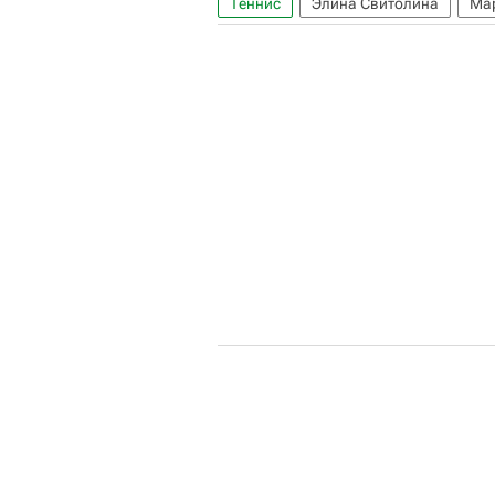
Теннис
Элина Свитолина
Мар