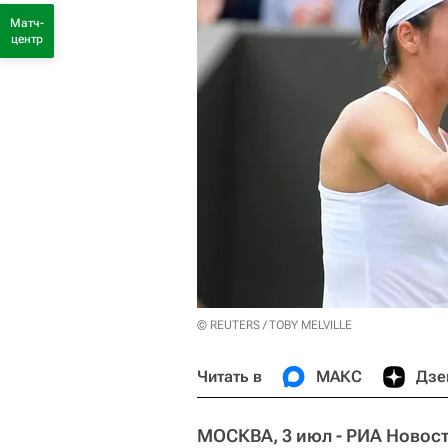
Матч-
центр
© REUTERS / TOBY MELVILLE
Читать в
МАКС
Дзе
МОСКВА, 3 июл - РИА Новост