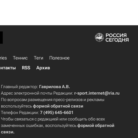
ries
Теннис
Теги
Полезное
нтакты
RSS
Архив
Главный редактор:
Гаврилова А.В.
Адрес электронной почты Редакции:
r-sport.internet@ria.ru
По вопросам размещения пресс-релизов и рекламы
воспользуйтесь
формой обратной связи
Телефон Редакции:
7 (495) 645-6601
Чтобы связаться с редакцией или сообщить обо всех
замеченных ошибках, воспользуйтесь
формой обратной
связи
.