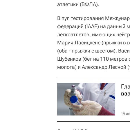
атлетики (ВФЛА).
В пул тестирования Междунар
федераций (IAAF) на данный 
легкоатлетов, имеющих нейтр
Мария Ласицкене (прыжки в в
(оба - прыжки с шестом), Вас
Шубенков (бег на 110 метров 
молота) и Александр Лесной (
Гла
вз
19 ию