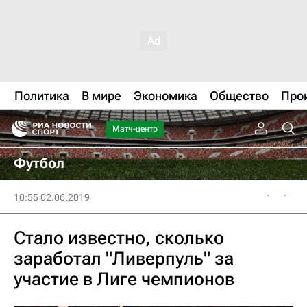
Политика
В мире
Экономика
Общество
Про
Матч-центр
Футбол
10:55 02.06.2019
Стало известно, сколько
заработал "Ливерпуль" за
участие в Лиге чемпионов