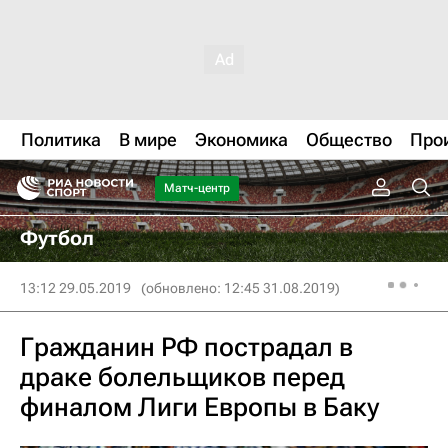
Политика
В мире
Экономика
Общество
Про
Матч-центр
Футбол
13:12 29.05.2019
(обновлено: 12:45 31.08.2019)
Гражданин РФ пострадал в
драке болельщиков перед
финалом Лиги Европы в Баку