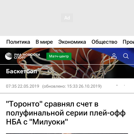
Политика
В мире
Экономика
Общество
Про
Матч-центр
Баскетбол
07:35 22.05.2019
(обновлено: 15:33 26.10.2019)
"Торонто" сравнял счет в
полуфинальной серии плей-офф
НБА с "Милуоки"