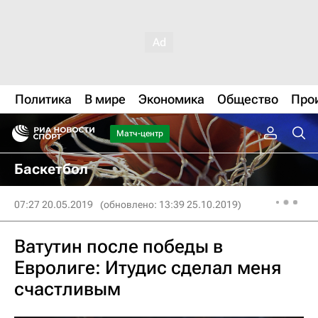
Политика
В мире
Экономика
Общество
Про
Матч-центр
Баскетбол
07:27 20.05.2019
(обновлено: 13:39 25.10.2019)
Ватутин после победы в
Евролиге: Итудис сделал меня
счастливым