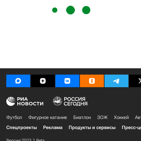
Футбол
Фигурное катание
Биатлон
ЗОЖ
Хоккей
Ав
Спецпроекты
Реклама
Продукты и сервисы
Пресс-ц
Версия 2023.1 Beta