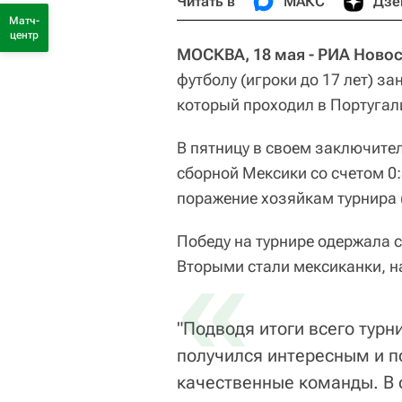
Читать в
МАКС
Дзе
Матч-
центр
МОСКВА, 18 мая - РИА Новос
футболу (игроки до 17 лет) з
который проходил в Португал
В пятницу в своем заключите
сборной Мексики со счетом 0:
поражение хозяйкам турнира (
Победу на турнире одержала 
«
Вторыми стали мексиканки, на
"Подводя итоги всего турни
получился интересным и п
качественные команды. В 