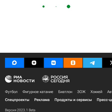
Футбол
Фигурное катание
Биатлон
ЗОЖ
Хоккей
Ав
Спецпроекты
Реклама
Продукты и сервисы
Пресс-ц
Версия 2023.1 Beta