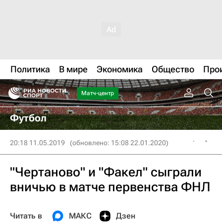
Политика
В мире
Экономика
Общество
Про
Матч-центр
Футбол
20:18 11.05.2019
(обновлено: 15:08 22.01.2020)
"Чертаново" и "Факел" сыграли
вничью в матче первенства ФНЛ
Читать в
МАКС
Дзен