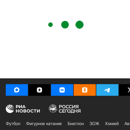
Футбол
Фигурное катание
Биатлон
ЗОЖ
Хоккей
Ав