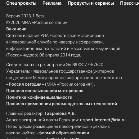
Спецпроекты
Реклама
Продукты и сервисы
Пресс-ц
Версия 2023.1 Beta
© 2026 МИА «Россия сегодня»
Вакансии
Сетевое издание РИА Новости зарегистрировано
в Федеральной службе по надзору в сфере связи,
информационных технологий и массовых коммуникаций
(Роскомнадзор) 08 апреля 2014 года.
Свидетельство о регистрации Эл № ФС77-57640
Учредитель: Федеральное государственное унитарное
предприятие Международное информационное агентство
«Россия сегодня»
(МИА «Россия сегодня»).
Правила использования материалов
Политика конфиденциальности
Правила применения рекомендательных технологий
Главный редактор:
Гаврилова А.В.
Адрес электронной почты Редакции:
r-sport.internet@ria.ru
По вопросам размещения пресс-релизов и рекламы
воспользуйтесь
формой обратной связи