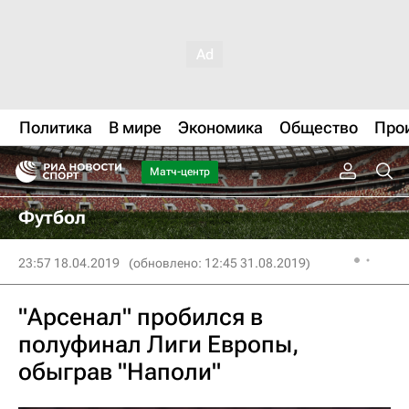
Политика
В мире
Экономика
Общество
Про
Матч-центр
Футбол
23:57 18.04.2019
(обновлено: 12:45 31.08.2019)
"Арсенал" пробился в
полуфинал Лиги Европы,
обыграв "Наполи"