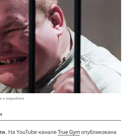
и в медиабанк
н
ти.
На YouTube-канале
True Gym
опубликована