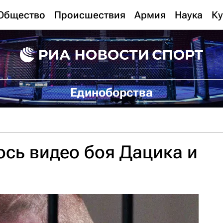
Общество
Происшествия
Армия
Наука
Ку
Единоборства
ось видео боя Дацика и