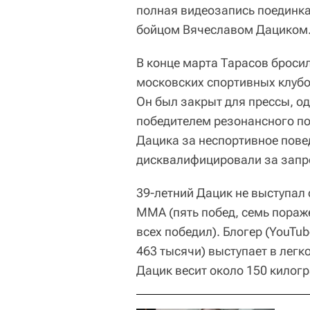
полная видеозапись поединк
бойцом Вячеславом Дациком
В конце марта Тарасов бросил
московских спортивных клубо
Он был закрыт для прессы, о
победителем резонансного по
Дацика за неспортивное пове
дисквалифицировали за запр
39-летний Дацик не выступал с
MMA (пять побед, семь пораже
всех победил). Блогер (YouTu
463 тысячи) выступает в легко
Дацик весит около 150 килог