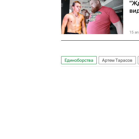
"Ж
ви
15 ап
Единоборства
Артем Тарасов