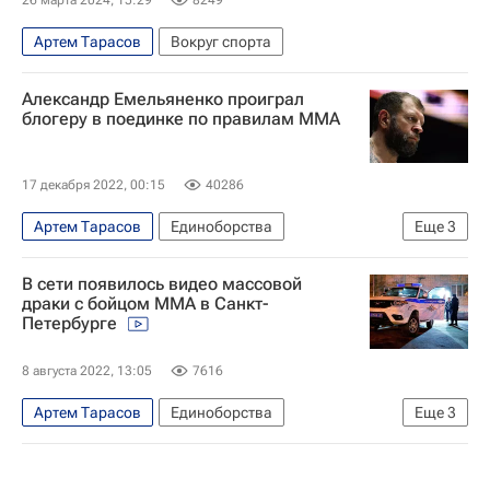
26 марта 2024, 15:29
8249
Артем Тарасов
Вокруг спорта
Александр Емельяненко проиграл
блогеру в поединке по правилам ММА
17 декабря 2022, 00:15
40286
Артем Тарасов
Единоборства
Еще
3
ММА (Смешанные единоборства)
В сети появилось видео массовой
Александр Емельяненко
Федор Емельяненко
драки с бойцом ММА в Санкт-
Петербурге
8 августа 2022, 13:05
7616
Артем Тарасов
Единоборства
Еще
3
ММА (Смешанные единоборства)
Происшествия
Спорт — видео