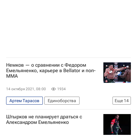
Немков — о сравнении с Федором
Емельяненко, карьере в Bellator и поп-
ММА
14 октября 2021, 08:00
1934
Артем Тарасов
Единоборства
Еще
14
Вадим Немков
Спорт
Тайсон Фьюри
Штырков не планирует драться с
UFC
Bellator
Кори Сэндхаген
Александром Емельяненко
ММА (Смешанные единоборства)