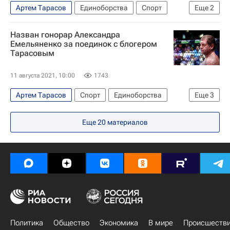
Артем Тарасов
Единоборства
Спорт
Еще
2
Александр Емельяненко
Назван гонорар Александра
ММА (Смешанные единоборства)
Емельяненко за поединок с блогером
Тарасовым
11 августа 2021, 10:00
1743
Артем Тарасов
Спорт
Единоборства
Еще
3
Александр Емельяненко
Бокс
Еще
20
материалов
ММА (Смешанные единоборства)
Политика
Общество
Экономика
В мире
Происшеств