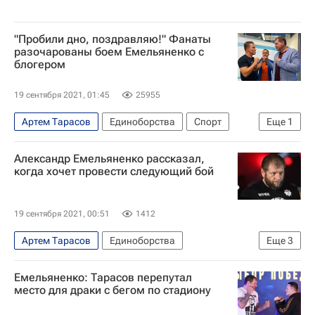
"Пробили дно, поздравляю!" Фанаты
разочарованы боем Емельяненко с
блогером
19 сентября 2021, 01:45
25955
Артем Тарасов
Единоборства
Спорт
Еще
1
Александр Емельяненко
Александр Емельяненко рассказал,
когда хочет провести следующий бой
19 сентября 2021, 00:51
1412
Артем Тарасов
Единоборства
Еще
3
Александр Емельяненко
Емельяненко: Тарасов перепутал
ММА (Смешанные единоборства)
Бокс
место для драки с бегом по стадиону