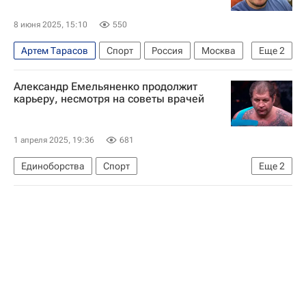
8 июня 2025, 15:10
550
Артем Тарасов
Спорт
Россия
Москва
Еще
2
Михаил Кокляев
Александр Емельяненко продолжит
Федерация тяжелой атлетики России (ФТАР)
карьеру, несмотря на советы врачей
1 апреля 2025, 19:36
681
Единоборства
Спорт
Еще
2
Александр Емельяненко
ММА (Смешанные единоборства)