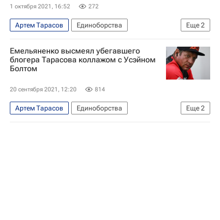
Интервью РИА Спорт
1 октября 2021, 16:52
272
Александр Емельяненко
Деонтей Уайлдер
Артем Тарасов
Единоборства
Еще
2
Петр Ян
Владимир Минеев
Александр Емельяненко
Иван Штырков
Магомед Исмаилов
Федор Емельяненко
Емельяненко высмеял убегавшего
блогера Тарасова коллажом с Усэйном
Болтом
20 сентября 2021, 12:20
814
Артем Тарасов
Единоборства
Еще
2
Александр Емельяненко
Бокс