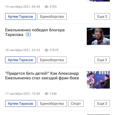
19 сентября 2021, 00:49
2705
Артем Тарасов
Единоборства
Еще
3
Александр Емельяненко
Емельяненко победил блогера
ММА (Смешанные единоборства)
Бокс
Тарасова
18 сентября 2021, 23:53
37675
Артем Тарасов
Единоборства
Еще
3
Александр Емельяненко
"Придется бить детей!" Как Александр
ММА (Смешанные единоборства)
Бокс
Емельяненко стал звездой фрик-боев
17 сентября 2021, 10:00
1348
Артем Тарасов
Единоборства
Спорт
Еще
3
Александр Емельяненко