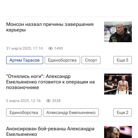
Монсон назвал причины завершения
карьеры
31 марта 2025, 17:10
1490
Артем Тарасов
Единоборства
Спорт
Еще
5
Красногорск
Минск
Луганск
"Отнялись ноги": Александр
Джефф Монсон
Единая Россия
Емельяненко готовится к операции на
позвоночнике
5 марта 2025, 12:16
3538
Единоборства
Александр Емельяненко
Еще
2
Спорт
ММА (Смешанные единоборства)
Анонсирован бой-реванш Александра
Емельяненко