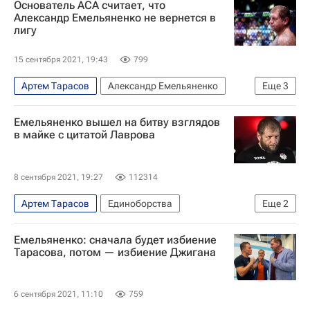
Основатель АСА считает, что
ММА (Смешанные единоборства)
Александр Емельяненко не вернется в
лигу
Джиган (Денис Устименко-Вайнштейн)
15 сентября 2021, 19:43
799
Артем Тарасов
Александр Емельяненко
Еще
3
ММА (Смешанные единоборства)
Емельяненко вышел на битву взглядов
Джиган (Денис Устименко-Вайнштейн)
в майке с цитатой Лаврова
Единоборства
8 сентября 2021, 19:27
112314
Артем Тарасов
Единоборства
Еще
2
Дэвид Милибэнд
Александр Емельяненко
Емельяненко: сначала будет избиение
Тарасова, потом — избиение Джигана
6 сентября 2021, 11:10
759