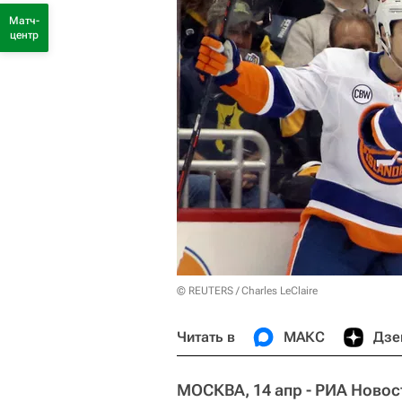
Матч-
центр
© REUTERS / Charles LeClaire
Читать в
МАКС
Дзе
МОСКВА, 14 апр - РИА Новос