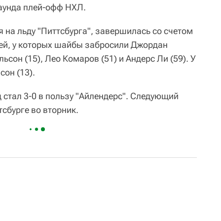
раунда плей-офф НХЛ.
 на льду "Питтсбурга", завершилась со счетом
гостей, у которых шайбы забросили Джордан
льсон (15), Лео Комаров (51) и Андерс Ли (59). У
сон (13).
д стал 3-0 в пользу "Айлендерс". Следующий
сбурге во вторник.