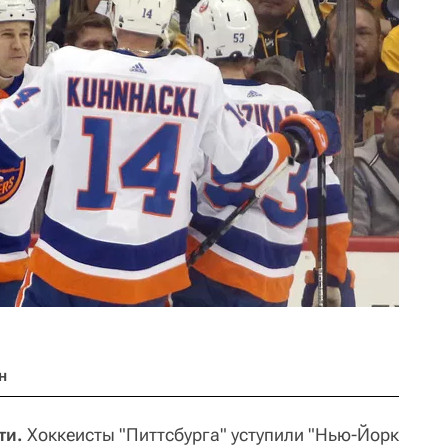
н
ти.
Хоккеисты "Питтсбурга" уступили "Нью-Йорк