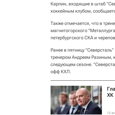
Карпин, входящие в штаб "Се
хоккейным клубом, сообщает
Также отмечается, что в трен
магнитогорского "Металлурга
петербургского СКА и черепо
Ранее в пятницу "Северсталь"
тренером Андреем Разиным, 
следующем сезоне. "Северстал
офф КХЛ.
Гл
ХК
12 ап