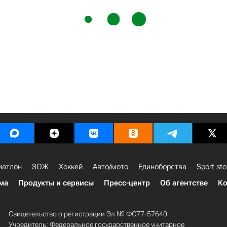
иатлон
ЗОЖ
Хоккей
Авто/мото
Единоборства
Sport sto
ма
Продукты и сервисы
Пресс-центр
Об агентстве
Ко
Свидетельство о регистрации Эл № ФС77-57640
Учредитель: Федеральное государственное унитарное