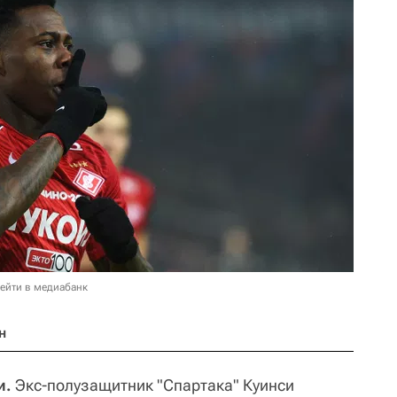
ейти в медиабанк
н
и.
Экс-полузащитник "Спартака" Куинси