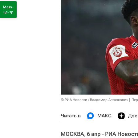
Матч-
центр
© РИА Новости / Владимир Астапкович
Пер
Читать в
МАКС
Дзе
МОСКВА, 6 апр - РИА Новост