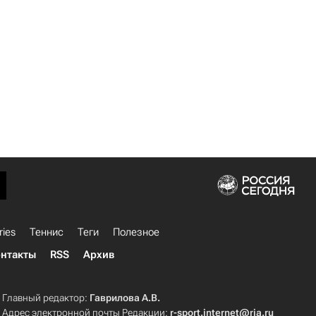
ries
Теннис
Теги
Полезное
нтакты
RSS
Архив
Главный редактор:
Гаврилова А.В.
Адрес электронной почты Редакции:
r-sport.internet@ria.ru