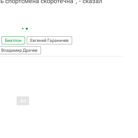
ь спортсмена скоротечна", - сказал
Биатлон
Евгений Гараничев
Владимир Драчев