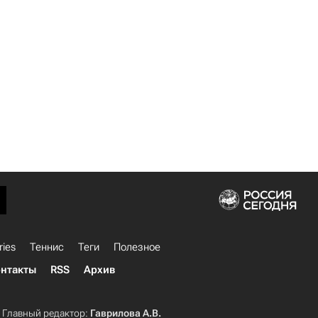
ries
Теннис
Теги
Полезное
нтакты
RSS
Архив
Главный редактор:
Гаврилова А.В.