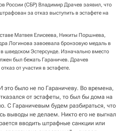
в России (СБР) Владимир Драчев заявил, что
штрафован за отказ выступить в эстафете на
составе Матвея Елисеева, Никиты Поршнева,
ра Логинова завоевала бронзовую медаль в
 в шведском Эстерсунде. Изначально вместо
лжен был бежать Гараничев. Драчев
отказ от участия в эстафете.
И это было не по Гараничеву. Во времена,
отказался от эстафеты, то был бы дома на
ло. С Гараничевым будем разбираться, что
есь выводы не делаем. Никто его не выгнал
ирается вводить штрафные санкции или