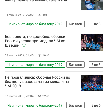
выступление на чемпионате мира
18 марта 2019, 20:50
858
Чемпионат мира по биатлону-2019
Биатлон
Еще
3
Евгений Гараничев
Без золота, но достойно: сборная
Сборная России по биатлону
России увезла три медали ЧМ из
Швеции
Чемпионат мира по биатлону
18 марта 2019, 01:46
1640
Чемпионат мира по биатлону-2019
Биатлон
Еще
8
Мартен Фуркад
Дмитрий Малышко
Не провалились: сборная России по
Евгений Гараничев
биатлону завоевала три медали на
ЧМ-2019
Сборная России по биатлону
Екатерина Юрлова-Перхт
Йоханнес Бё
17 марта 2019, 23:04
2278
Чемпионат мира по биатлону
Чемпионат мира по биатлону-2019
Биатлон
Еще
6