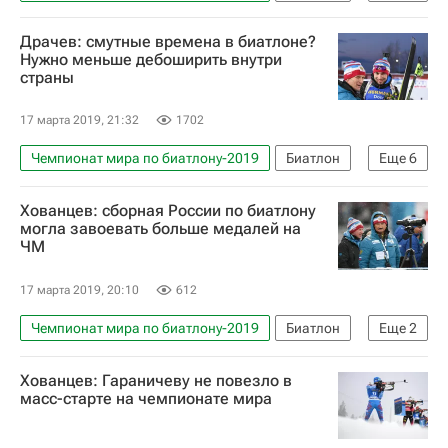
Александр Логинов (биатлонист)
Мартен Фуркад
Антон Шипулин
Драчев: смутные времена в биатлоне?
Евгений Гараничев
Нужно меньше дебоширить внутри
страны
Сборная России по биатлону
Материалы РИА Спорт
17 марта 2019, 21:32
1702
Екатерина Юрлова-Перхт
Чемпионат мира по биатлону-2019
Биатлон
Еще
6
Дмитрий Малышко
Евгений Гараничев
Хованцев: сборная России по биатлону
Сборная России по биатлону
могла завоевать больше медалей на
ЧМ
Владимир Драчев
Интервью РИА Спорт
Александр Логинов (биатлонист)
17 марта 2019, 20:10
612
Чемпионат мира по биатлону-2019
Биатлон
Еще
2
Сборная России по биатлону
Хованцев: Гараничеву не повезло в
Анатолий Хованцев
масс-старте на чемпионате мира