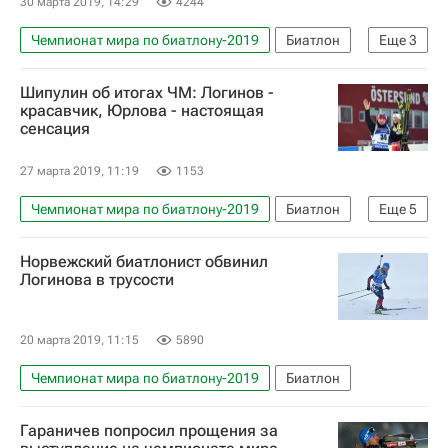
30 марта 2019, 14:29
4244
Чемпионат мира по биатлону-2019
Биатлон
Еще
3
Чемпионат России по биатлону
Шипулин об итогах ЧМ: Логинов -
Чемпионат мира по биатлону
красавчик, Юрлова - настоящая
сенсация
Александр Логинов (биатлонист)
27 марта 2019, 11:19
1153
Чемпионат мира по биатлону-2019
Биатлон
Еще
5
Антон Шипулин
Сборная России по биатлону
Норвежский биатлонист обвинил
Екатерина Юрлова-Перхт
Логинова в трусости
Чемпионат мира по биатлону
Александр Логинов (биатлонист)
20 марта 2019, 11:15
5890
Чемпионат мира по биатлону-2019
Биатлон
Гараничев попросил прощения за