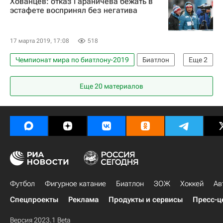
Хованцев: отказ Гараничева бежать в
Александр Логинов (биатлонист)
эстафете воспринял без негатива
17 марта 2019, 17:08
518
Чемпионат мира по биатлону-2019
Биатлон
Еще
2
Евгений Гараничев
Анатолий Хованцев
Еще 20 материалов
Футбол
Фигурное катание
Биатлон
ЗОЖ
Хоккей
Ав
Спецпроекты
Реклама
Продукты и сервисы
Пресс-ц
Версия 2023.1 Beta