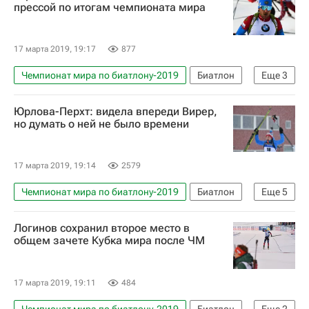
Владимир Драчев
прессой по итогам чемпионата мира
17 марта 2019, 19:17
877
Чемпионат мира по биатлону-2019
Биатлон
Еще
3
Евгений Гараничев
Юрлова-Перхт: видела впереди Вирер,
Сборная России по биатлону
но думать о ней не было времени
Чемпионат мира по биатлону
17 марта 2019, 19:14
2579
Чемпионат мира по биатлону-2019
Биатлон
Еще
5
Евгений Гараничев
Логинов сохранил второе место в
Сборная России по биатлону
общем зачете Кубка мира после ЧМ
Екатерина Юрлова-Перхт
Чемпионат мира по биатлону
17 марта 2019, 19:11
484
Александр Логинов (биатлонист)
Чемпионат мира по биатлону-2019
Биатлон
Еще
2