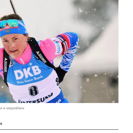
и в медиабанк
н