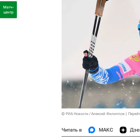
Матч-
центр
© РИА Новости / Алексей Филиппов
Перейт
Читать в
МАКС
Дзе