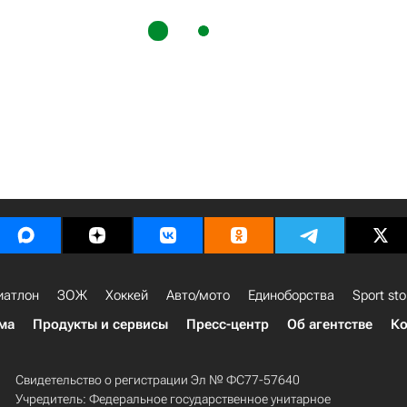
иатлон
ЗОЖ
Хоккей
Авто/мото
Единоборства
Sport sto
ма
Продукты и сервисы
Пресс-центр
Об агентстве
Ко
Свидетельство о регистрации Эл № ФС77-57640
Учредитель: Федеральное государственное унитарное