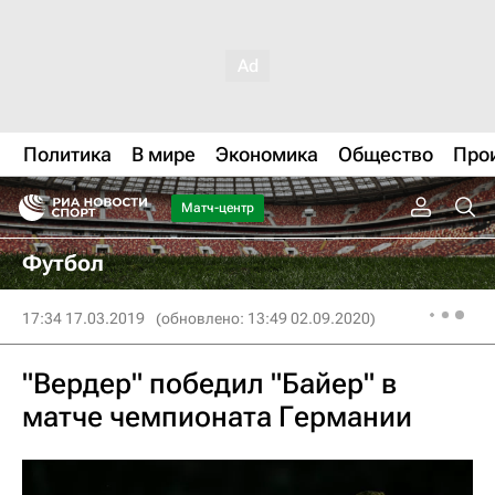
Политика
В мире
Экономика
Общество
Про
Матч-центр
Футбол
17:34 17.03.2019
(обновлено: 13:49 02.09.2020)
"Вердер" победил "Байер" в
матче чемпионата Германии